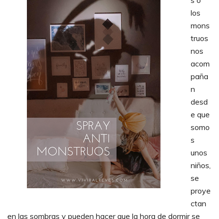
s o
los
mons
truos
nos
acom
paña
n
desd
e que
somo
s
unos
niños,
se
proye
ctan
en las sombras y pueden hacer que la hora de dormir se