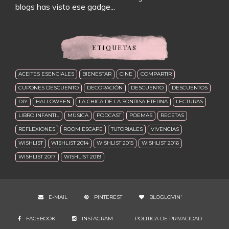
blogs has visto ese gadge...
ETIQUETAS
ACEITES ESENCIALES
BIENESTAR
CINE
COMPARTIR
CUPONES DESCUENTO
DECORACIÓN
DESCUENTO
DESCUENTOS
DIY
HALLOWEEN
LA CHICA DE LA SONRISA ETERNA
LECTURAS
LIBRO INFANTIL
MÚSICA
PODCAST
POEMAS
RECETAS
REFLEXIONES
ROOM ESCAPE
TUTORIALES
VIVENCIAS
WISHLIST
WISHLIST 2014
WISHLIST 2015
WISHLIST 2016
WISHLIST 2017
WISHLIST 2019
E-MAIL
PINTEREST
BLOGLOVIN'
FACEBOOK
INSTAGRAM
POLITICA DE PRIVACIDAD