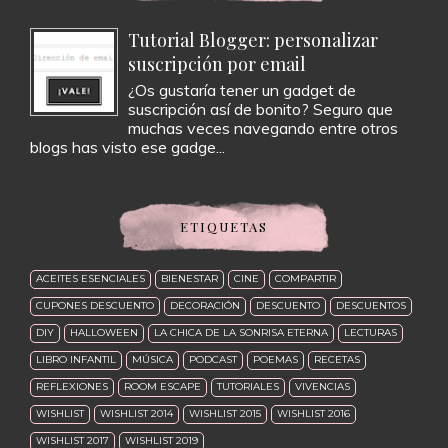
Tutorial Blogger: personalizar
suscripción por email
¿Os gustaría tener un gadget de
suscripción así de bonito? Seguro que
muchas veces navegando entre otros
blogs has visto ese gadge...
ETIQUETAS
ACEITES ESENCIALES
BIENESTAR
CINE
COMPARTIR
CUPONES DESCUENTO
DECORACIÓN
DESCUENTO
DESCUENTOS
DIY
HALLOWEEN
LA CHICA DE LA SONRISA ETERNA
LECTURAS
LIBRO INFANTIL
MÚSICA
PODCAST
POEMAS
RECETAS
REFLEXIONES
ROOM ESCAPE
TUTORIALES
VIVENCIAS
WISHLIST
WISHLIST 2014
WISHLIST 2015
WISHLIST 2016
WISHLIST 2017
WISHLIST 2019