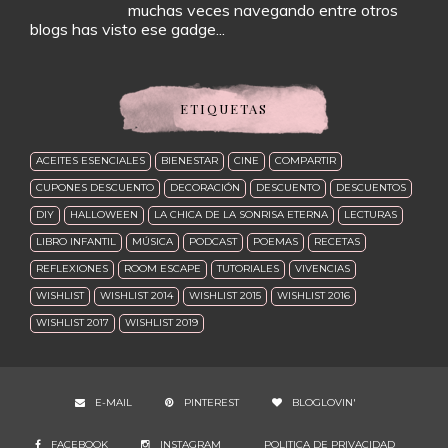
muchas veces navegando entre otros
blogs has visto ese gadge...
ETIQUETAS
ACEITES ESENCIALES
BIENESTAR
CINE
COMPARTIR
CUPONES DESCUENTO
DECORACIÓN
DESCUENTO
DESCUENTOS
DIY
HALLOWEEN
LA CHICA DE LA SONRISA ETERNA
LECTURAS
LIBRO INFANTIL
MÚSICA
PODCAST
POEMAS
RECETAS
REFLEXIONES
ROOM ESCAPE
TUTORIALES
VIVENCIAS
WISHLIST
WISHLIST 2014
WISHLIST 2015
WISHLIST 2016
WISHLIST 2017
WISHLIST 2019
E-MAIL
PINTEREST
BLOGLOVIN'
FACEBOOK
INSTAGRAM
POLITICA DE PRIVACIDAD