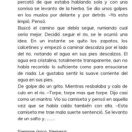
percató de que estaba hablando sola y con una
sonrisa se levanto de la hierba. Se dio unos golpes
en los muslos por delante y por detrás. –Ya esta
limpió. Pensó.
Buscó el camino que debía seguir, rumiando cual
seria mejor. Decidió seguir el rio, se le ocurrió una
idea. En un instante se quito los zapatos, los
calcetines y empezó a caminar descalza por el lado
del rio, notando el agua en sus pies descalzos. El
agua era cristalina, totalmente transparente, aun no
había recorrido lo suficiente como para ensuciarse
de nada. Le gustaba sentir la suave corriente del
agua en sus pies.
De golpe dio un grito. Mientras resbalaba y caía de
culo en el rio. –Torpe, torpe mas que torpe. Dijo casi
como un mantra. Vio su camiseta y pensó en aquella
vez que se había caído también con ella. –Esta
camiseta me trae mala suerte sentenció. Se levanto
de un salto y……….
Siempre único, Nemesis.