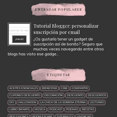
ENTRADAS POPULARES
Tutorial Blogger: personalizar
suscripción por email
¿Os gustaría tener un gadget de
suscripción así de bonito? Seguro que
muchas veces navegando entre otros
blogs has visto ese gadge...
ETIQUETAS
ACEITES ESENCIALES
BIENESTAR
CINE
COMPARTIR
CUPONES DESCUENTO
DECORACIÓN
DESCUENTO
DESCUENTOS
DIY
HALLOWEEN
LA CHICA DE LA SONRISA ETERNA
LECTURAS
LIBRO INFANTIL
MÚSICA
PODCAST
POEMAS
RECETAS
REFLEXIONES
ROOM ESCAPE
TUTORIALES
VIVENCIAS