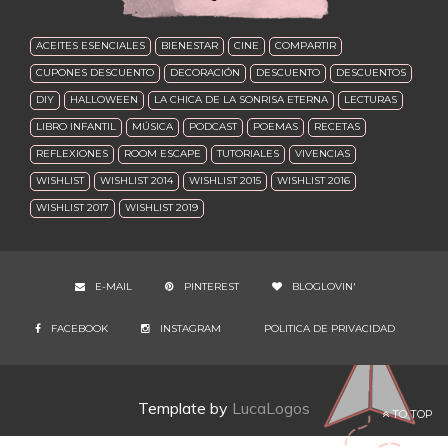
ACEITES ESENCIALES
BIENESTAR
CINE
COMPARTIR
CUPONES DESCUENTO
DECORACIÓN
DESCUENTO
DESCUENTOS
DIY
HALLOWEEN
LA CHICA DE LA SONRISA ETERNA
LECTURAS
LIBRO INFANTIL
MÚSICA
PODCAST
POEMAS
RECETAS
REFLEXIONES
ROOM ESCAPE
TUTORIALES
VIVENCIAS
WISHLIST
WISHLIST 2014
WISHLIST 2015
WISHLIST 2016
WISHLIST 2017
WISHLIST 2019
E-MAIL
PINTEREST
BLOGLOVIN'
FACEBOOK
INSTAGRAM
POLITICA DE PRIVACIDAD
Template by
LucaLogos
TO TOP