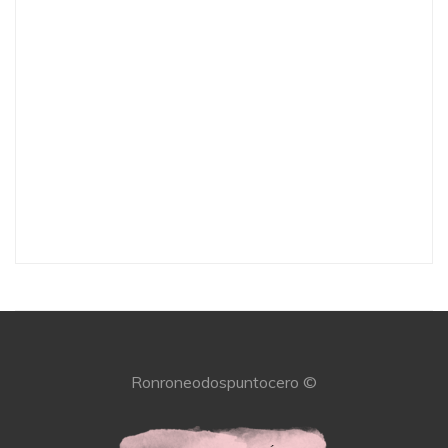
Ronroneodospuntocero ©