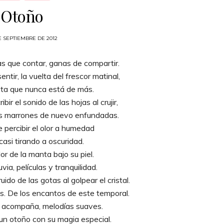
Otoño
E SEPTIEMBRE DE 2012
ias que contar, ganas de compartir.
ntir, la vuelta del frescor matinal,
ta que nunca está de más.
ir el sonido de las hojas al crujir,
as marrones de nuevo enfundadas.
 percibir el olor a humedad
casi tirando a oscuridad.
lor de la manta bajo su piel.
via, películas y tranquilidad.
ruido de las gotas al golpear el cristal.
. De los encantos de este temporal.
o acompaña, melodías suaves.
un otoño con su magia especial.