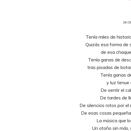
28 D
Tenía miles de histor
Quizás esa forma de se
de esa chaque
Tenía ganas de describ
tras pisadas de bot
Tenía ganas de
y luz tenue 
De sentir el ca
De tardes de llu
De silencios rotos por el 
De esas cosas pequeñas
La música que l
Un otoño sin más, 