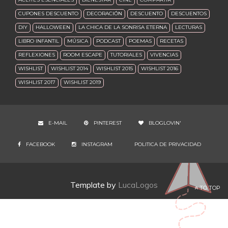
CUPONES DESCUENTO
DECORACIÓN
DESCUENTO
DESCUENTOS
DIY
HALLOWEEN
LA CHICA DE LA SONRISA ETERNA
LECTURAS
LIBRO INFANTIL
MÚSICA
PODCAST
POEMAS
RECETAS
REFLEXIONES
ROOM ESCAPE
TUTORIALES
VIVENCIAS
WISHLIST
WISHLIST 2014
WISHLIST 2015
WISHLIST 2016
WISHLIST 2017
WISHLIST 2019
E-MAIL
PINTEREST
BLOGLOVIN'
FACEBOOK
INSTAGRAM
POLITICA DE PRIVACIDAD
Template by
LucaLogos
TO TOP