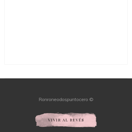
Ronroneodospuntocero ©
VIVIR AL REVÉS