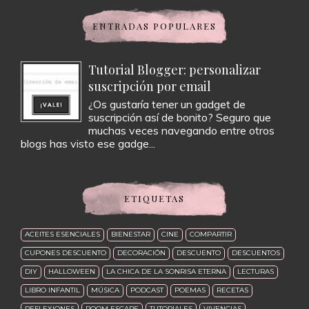
ENTRADAS POPULARES
Tutorial Blogger: personalizar
suscripción por email
¿Os gustaría tener un gadget de
suscripción así de bonito? Seguro que
muchas veces navegando entre otros
blogs has visto ese gadge...
ETIQUETAS
ACEITES ESENCIALES
BIENESTAR
CINE
COMPARTIR
CUPONES DESCUENTO
DECORACIÓN
DESCUENTO
DESCUENTOS
DIY
HALLOWEEN
LA CHICA DE LA SONRISA ETERNA
LECTURAS
LIBRO INFANTIL
MÚSICA
PODCAST
POEMAS
RECETAS
REFLEXIONES
ROOM ESCAPE
TUTORIALES
VIVENCIAS