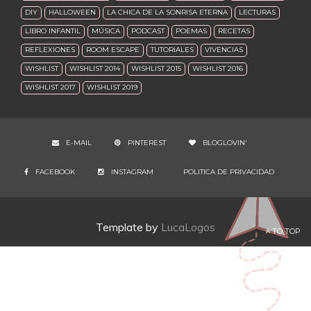
DIY
HALLOWEEN
LA CHICA DE LA SONRISA ETERNA
LECTURAS
LIBRO INFANTIL
MÚSICA
PODCAST
POEMAS
RECETAS
REFLEXIONES
ROOM ESCAPE
TUTORIALES
VIVENCIAS
WISHLIST
WISHLIST 2014
WISHLIST 2015
WISHLIST 2016
WISHLIST 2017
WISHLIST 2019
E-MAIL
PINTEREST
BLOGLOVIN'
FACEBOOK
INSTAGRAM
POLITICA DE PRIVACIDAD
Template by
LucaLogos
TO TOP