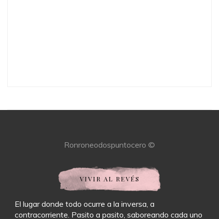
Ronroneodospuntocero ©
VIVIR AL REVÉS
El lugar donde todo ocurre a la inversa, a
contracorriente. Pasito a pasito, saboreando cada uno