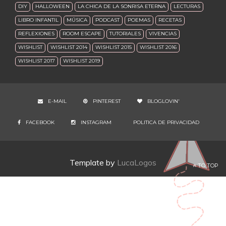
DIY
HALLOWEEN
LA CHICA DE LA SONRISA ETERNA
LECTURAS
LIBRO INFANTIL
MÚSICA
PODCAST
POEMAS
RECETAS
REFLEXIONES
ROOM ESCAPE
TUTORIALES
VIVENCIAS
WISHLIST
WISHLIST 2014
WISHLIST 2015
WISHLIST 2016
WISHLIST 2017
WISHLIST 2019
E-MAIL
PINTEREST
BLOGLOVIN'
FACEBOOK
INSTAGRAM
POLITICA DE PRIVACIDAD
Template by
LucaLogos
TO TOP