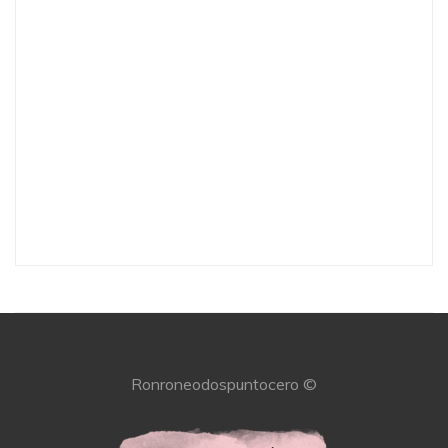
Ronroneodospuntocero ©