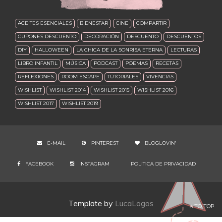
ACEITES ESENCIALES
BIENESTAR
CINE
COMPARTIR
CUPONES DESCUENTO
DECORACIÓN
DESCUENTO
DESCUENTOS
DIY
HALLOWEEN
LA CHICA DE LA SONRISA ETERNA
LECTURAS
LIBRO INFANTIL
MÚSICA
PODCAST
POEMAS
RECETAS
REFLEXIONES
ROOM ESCAPE
TUTORIALES
VIVENCIAS
WISHLIST
WISHLIST 2014
WISHLIST 2015
WISHLIST 2016
WISHLIST 2017
WISHLIST 2019
E-MAIL
PINTEREST
BLOGLOVIN'
FACEBOOK
INSTAGRAM
POLITICA DE PRIVACIDAD
Template by
LucaLogos
TO TOP