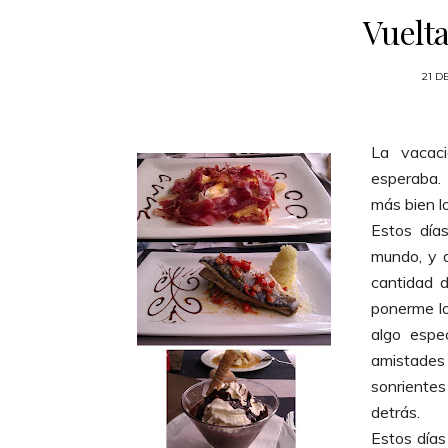
Vuelta
21 D
La vacac
esperaba.
más bien lo
Estos día
mundo, y 
cantidad 
ponerme lo
algo espe
amistades 
sonrientes
detrás.
Estos días