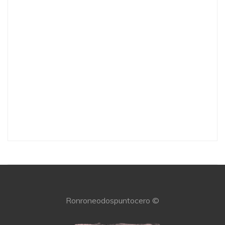
Ronroneodospuntocero ©