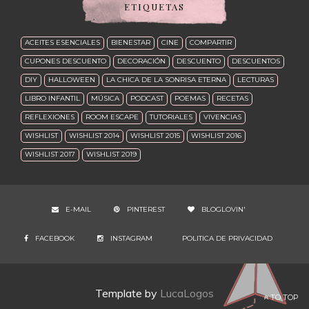
ETIQUETAS
ACEITES ESENCIALES
BIENESTAR
CINE
COMPARTIR
CUPONES DESCUENTO
DECORACIÓN
DESCUENTO
DESCUENTOS
DIY
HALLOWEEN
LA CHICA DE LA SONRISA ETERNA
LECTURAS
LIBRO INFANTIL
MÚSICA
PODCAST
POEMAS
RECETAS
REFLEXIONES
ROOM ESCAPE
TUTORIALES
VIVENCIAS
WISHLIST
WISHLIST 2014
WISHLIST 2015
WISHLIST 2016
WISHLIST 2017
WISHLIST 2019
E-MAIL
PINTEREST
BLOGLOVIN'
FACEBOOK
INSTAGRAM
POLITICA DE PRIVACIDAD
Template by
LucaLogos
TO TOP