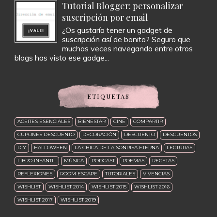
Tutorial Blogger: personalizar
suscripción por email
¿Os gustaría tener un gadget de
suscripción así de bonito? Seguro que
muchas veces navegando entre otros
blogs has visto ese gadge...
ETIQUETAS
ACEITES ESENCIALES
BIENESTAR
CINE
COMPARTIR
CUPONES DESCUENTO
DECORACIÓN
DESCUENTO
DESCUENTOS
DIY
HALLOWEEN
LA CHICA DE LA SONRISA ETERNA
LECTURAS
LIBRO INFANTIL
MÚSICA
PODCAST
POEMAS
RECETAS
REFLEXIONES
ROOM ESCAPE
TUTORIALES
VIVENCIAS
WISHLIST
WISHLIST 2014
WISHLIST 2015
WISHLIST 2016
WISHLIST 2017
WISHLIST 2019