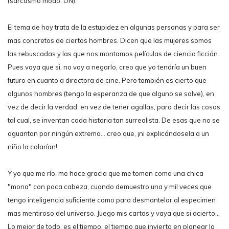
(sarcasmo modo: ON).
El tema de hoy trata de la estupidez en algunas personas y para ser
mas concretos de ciertos hombres. Dicen que las mujeres somos
las rebuscadas y las que nos montamos películas de ciencia ficción.
Pues vaya que si, no voy a negarlo, creo que yo tendría un buen
futuro en cuanto a directora de cine. Pero también es cierto que
algunos hombres (tengo la esperanza de que alguno se salve), en
vez de decir la verdad, en vez de tener agallas, para decir las cosas
tal cual, se inventan cada historia tan surrealista. De esas que no se
aguantan por ningún extremo... creo que, ¡ni explicándosela a un
niño la colarían!
Y yo que me río, me hace gracia que me tomen como una chica
"mona" con poca cabeza, cuando demuestro una y mil veces que
tengo inteligencia suficiente como para desmantelar al especimen
mas mentiroso del universo. Juego mis cartas y vaya que si acierto...
Lo mejor de todo, es el tiempo, el tiempo que invierto en planear la