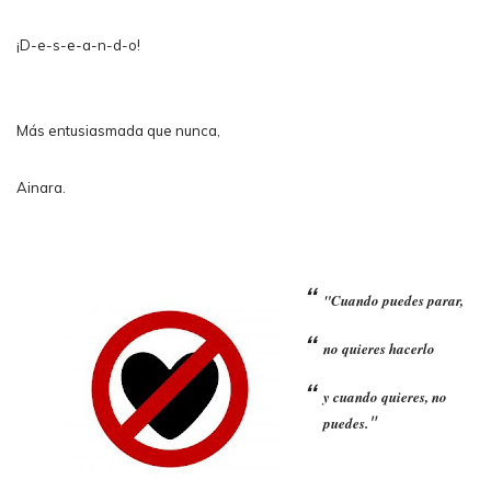
¡D-e-s-e-a-n-d-o!
Más entusiasmada que nunca,
Ainara.
"Cuando puedes parar,
no quieres hacerlo
y cuando quieres, no
"
puedes.