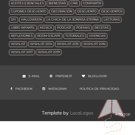
ACEITES ESENCIALES
BIENESTAR
CINE
COMPARTIR
CUPONES DESCUENTO
DECORACIÓN
DESCUENTO
DESCUENTOS
DIY
HALLOWEEN
LA CHICA DE LA SONRISA ETERNA
LECTURAS
LIBRO INFANTIL
MÚSICA
PODCAST
POEMAS
RECETAS
REFLEXIONES
ROOM ESCAPE
TUTORIALES
VIVENCIAS
WISHLIST
WISHLIST 2014
WISHLIST 2015
WISHLIST 2016
WISHLIST 2017
WISHLIST 2019
E-MAIL
PINTEREST
BLOGLOVIN'
FACEBOOK
INSTAGRAM
POLITICA DE PRIVACIDAD
Template by
LucaLogos
TO TOP