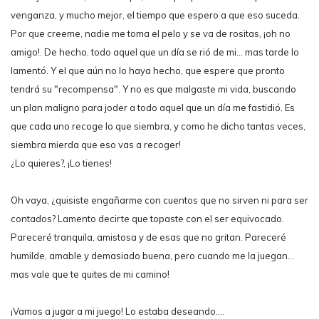
venganza, y mucho mejor, el tiempo que espero a que eso suceda.
Por que creeme, nadie me toma el pelo y se va de rositas, ¡oh no
amigo!. De hecho, todo aquel que un día se rió de mi... mas tarde lo
lamentó. Y el que aún no lo haya hecho, que espere que pronto
tendrá su "recompensa". Y no es que malgaste mi vida, buscando
un plan maligno para joder a todo aquel que un día me fastidió. Es
que cada uno recoge lo que siembra, y como he dicho tantas veces,
siembra mierda que eso vas a recoger!
¿Lo quieres?, ¡Lo tienes!
Oh vaya, ¿quisiste engañarme con cuentos que no sirven ni para ser
contados? Lamento decirte que topaste con el ser equivocado.
Pareceré tranquila, amistosa y de esas que no gritan. Pareceré
humilde, amable y demasiado buena, pero cuando me la juegan...
mas vale que te quites de mi camino!
¡Vamos a jugar a mi juego! Lo estaba deseando....