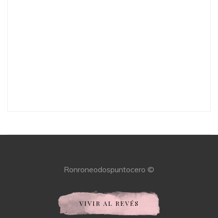
Ronroneodospuntocero ©
VIVIR AL REVÉS