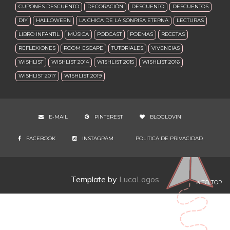
CUPONES DESCUENTO
DECORACIÓN
DESCUENTO
DESCUENTOS
DIY
HALLOWEEN
LA CHICA DE LA SONRISA ETERNA
LECTURAS
LIBRO INFANTIL
MÚSICA
PODCAST
POEMAS
RECETAS
REFLEXIONES
ROOM ESCAPE
TUTORIALES
VIVENCIAS
WISHLIST
WISHLIST 2014
WISHLIST 2015
WISHLIST 2016
WISHLIST 2017
WISHLIST 2019
E-MAIL
PINTEREST
BLOGLOVIN'
FACEBOOK
INSTAGRAM
POLITICA DE PRIVACIDAD
Template by
LucaLogos
TO TOP