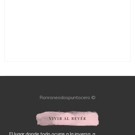
Ronroneodospuntocero ©
VIVIR AL REVÉS
El lugar donde todo ocurre a la inversa, a